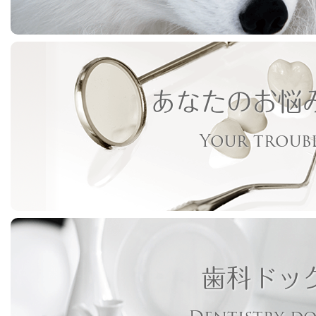
あなたのお悩
Your troub
歯科ドッ