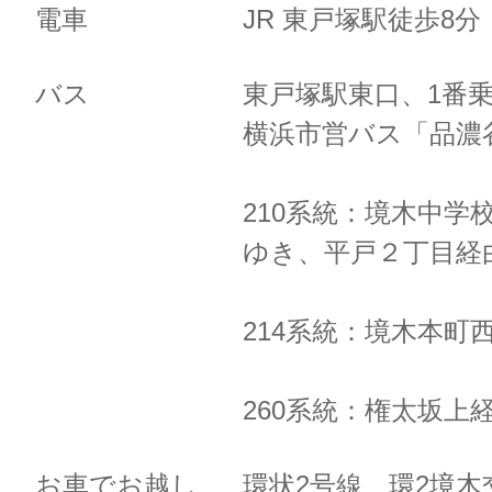
電車
JR 東戸塚駅徒歩8
バス
東戸塚駅東口、1番
横浜市営バス「品濃
210系統：境木中学
ゆき、
平戸２丁目経
214系統：境木本町
260系統：権太坂上
お車でお越し
環状2号線 環2境木