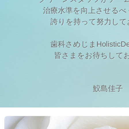
治療水準を向上させるべ
誇りを持って努力して
歯科さめじまHolisticDen
皆さまをお待ちして
鮫島佳子