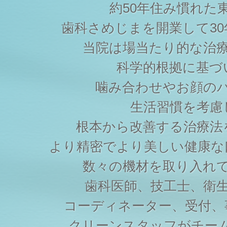
約50年住み慣れた
歯科さめじまを開業して3
当院は場当たり的な治
科学的根拠に基づ
噛み合わせやお顔の
生活習慣を考慮
根本から改善する治療法
より精密でより美しい健康な
数々の機材を取り入れ
歯科医師、技工士、衛
コーディネーター、受付、
クリーンスタッフがチー