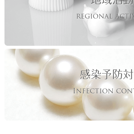
regional acti
感染予防対
Infection con