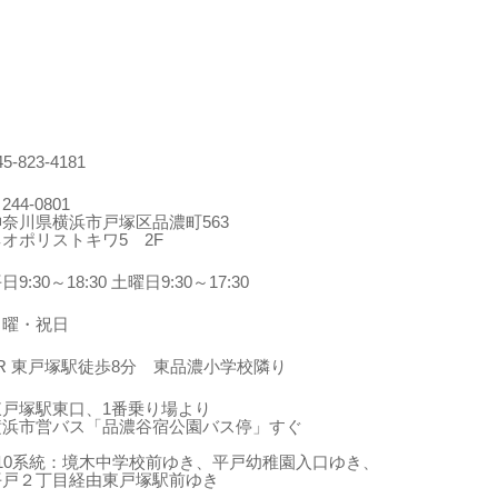
45-823-4181
244-0801
神奈川県横浜市戸塚区品濃町563
ネオポリストキワ5 2F
日9:30～18:30 土曜日9:30～17:30
日曜・祝日
JR 東戸塚駅徒歩8分 東品濃小学校隣り
東戸塚駅東口、1番乗り場より
横浜市営バス「品濃谷宿公園バス停」すぐ
210系統：境木中学校前ゆき、平戸幼稚園入口ゆき、
平戸２丁目経由東戸塚駅前ゆき