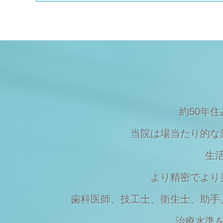
Topics
2023/08/09
夏季休暇のご案内
Topics
2023/03/20
マスクの着用について
Topics
2023/03/07
価格改定のお知らせ
約50年
当院は場当たり的な
生
より精密でより
歯科医師、技工士、衛生士、助手
治療水準