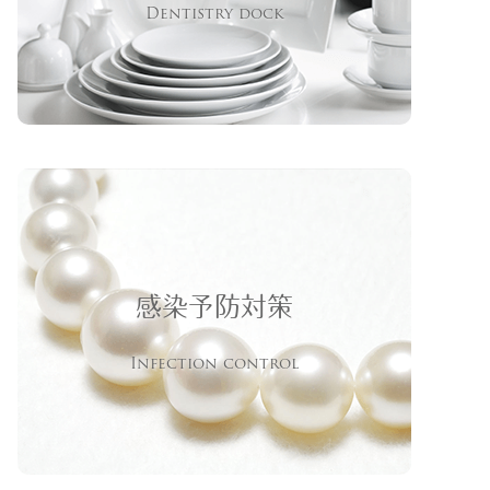
Dentistry dock
感染予防対策
Infection control