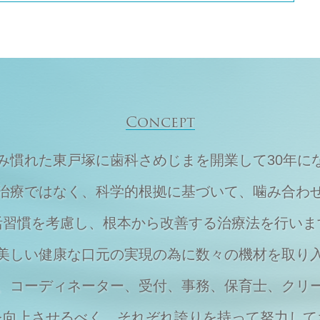
Concept
住み慣れた東戸塚に
歯科さめじまを開業して30年に
治療ではなく、
科学的根拠に基づいて、
噛み合わ
活習慣を考慮し、
根本から改善する治療法を行いま
美しい健康な口元の実現の為に
数々の機材を取り
、
コーディネーター、受付、事務、保育士、
クリ
を向上させるべく、それぞれ
誇りを持って努力して