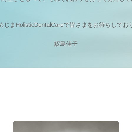
まHolisticDentalCareで
皆さまをお待ちしてお
鮫島佳子