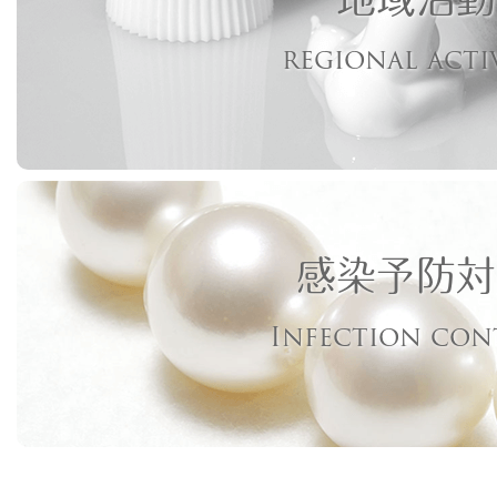
regional acti
感染予防対
Infection con