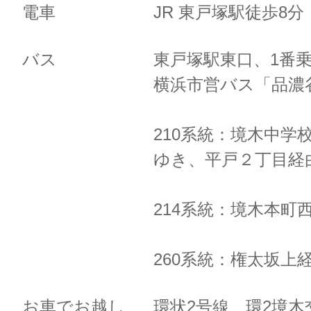
電車
JR 東戸塚駅徒歩8
バス
東戸塚駅東口、1番
横浜市営バス「品濃
210系統：境木中学
ゆき、
平戸２丁目経
214系統：境木本町
260系統：権太坂上
お車でお越し
環状2号線 環2境木