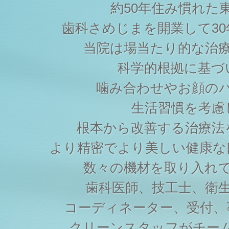
約50年住み慣れた
歯科さめじまを開業して3
当院は場当たり的な治
科学的根拠に基づ
噛み合わせやお顔の
生活習慣を考慮
根本から改善する治療法
より精密でより美しい健康な
数々の機材を取り入れ
歯科医師、技工士、衛
コーディネーター、受付、
クリーンスタッフがチー