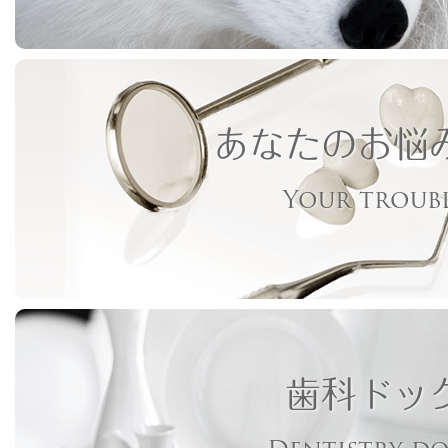
あなたのお悩
Your troub
歯科ドッ