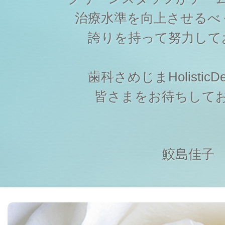
治療水準を向上させるべ
誇りを持って努力して
歯科さめじまHolisticDen
皆さまをお待ちして
鮫島佳子