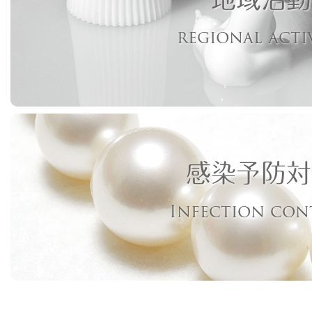
regional acti
感染予防対
Infection con