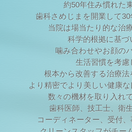
約50年住み慣れた
歯科さめじまを開業して3
当院は場当たり的な治
科学的根拠に基づ
噛み合わせやお顔の
生活習慣を考慮
根本から改善する治療法
より精密でより美しい健康な
数々の機材を取り入れ
歯科医師、技工士、衛
コーディネーター、受付、
クリーンスタッフがチー