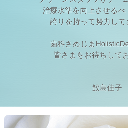
治療水準を向上させるべ
誇りを持って努力して
歯科さめじまHolisticDen
皆さまをお待ちして
鮫島佳子