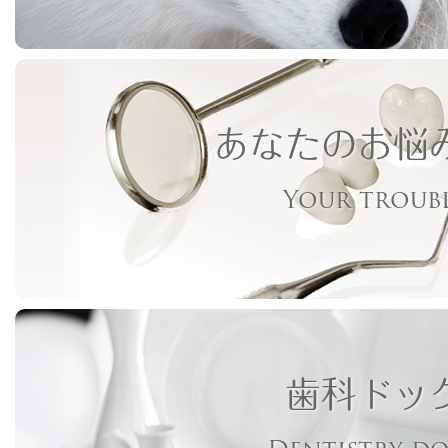
あなたのお悩
Your troub
歯科ドッ