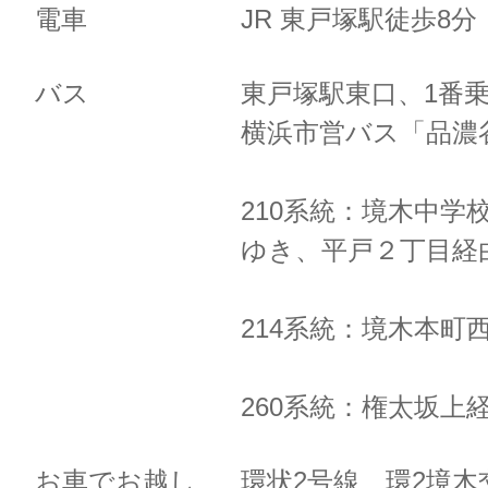
電車
JR 東戸塚駅徒歩8
バス
東戸塚駅東口、1番
横浜市営バス「品濃
210系統：境木中学
ゆき、
平戸２丁目経
214系統：境木本町
260系統：権太坂上
お車でお越し
環状2号線 環2境木