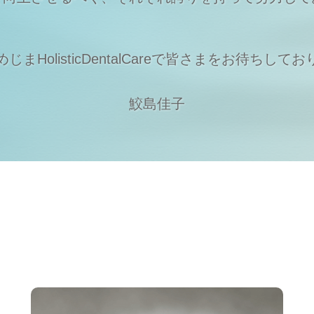
まHolisticDentalCareで
皆さまをお待ちしてお
鮫島佳子