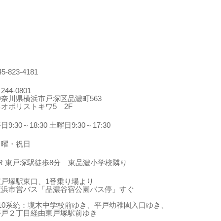
45-823-4181
244-0801
神奈川県横浜市戸塚区品濃町563
ネオポリストキワ5 2F
日9:30～18:30 土曜日9:30～17:30
日曜・祝日
JR 東戸塚駅徒歩8分 東品濃小学校隣り
東戸塚駅東口、1番乗り場より
横浜市営バス「品濃谷宿公園バス停」すぐ
210系統：境木中学校前ゆき、平戸幼稚園入口ゆき、
平戸２丁目経由東戸塚駅前ゆき