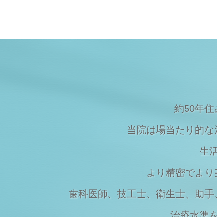
Topics
2023/08/09
夏季休暇のご案内
Topics
2023/03/20
マスクの着用について
Topics
2023/03/07
価格改定のお知らせ
約50年
当院は場当たり的な
生
より精密でより
歯科医師、技工士、衛生士、助手
治療水準