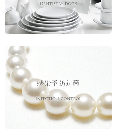
Dentistry dock
感染予防対策
Infection control