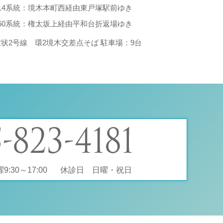
214系統：境木本町西経由東戸塚駅前ゆき
260系統：権太坂上経由平和台折返場ゆき
環状2号線 環2境木交差点そば 駐車場：9台
:30～17:00
休診日 日曜・祝日