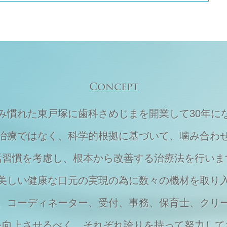
Concept
住み慣れた東戸塚に
歯科さめじまを開業して30年に
治療ではなく、
科学的根拠に基づいて、
噛み合わ
活習慣を考慮し、
根本から改善する治療法を行いま
美しい健康な口元の実現の為に
数々の機材を取り
、
コーディネーター、受付、事務、保育士、
クリ
を向上させるべく、それぞれ
誇りを持って努力して