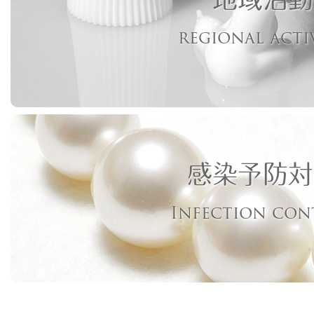
regional acti
感染予防対
Infection con