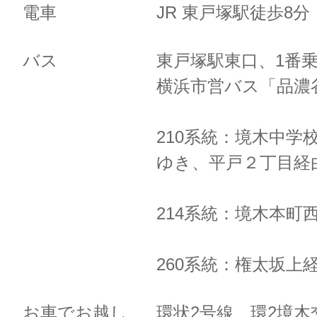
電車
JR 東戸塚駅徒歩8
バス
東戸塚駅東口、1番
横浜市営バス「品濃
210系統：境木中学
ゆき、
平戸２丁目経
214系統：境木本町
260系統：権太坂上
お車でお越し
環状2号線 環2境木