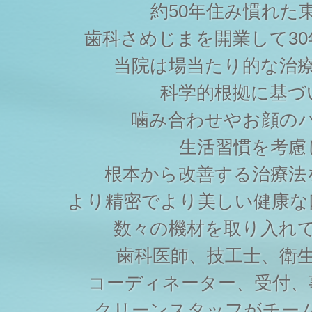
約50年住み慣れた
歯科さめじまを開業して3
当院は場当たり的な治
科学的根拠に基づ
噛み合わせやお顔の
生活習慣を考慮
根本から改善する治療法
より精密でより美しい健康な
数々の機材を取り入れ
歯科医師、技工士、衛
コーディネーター、受付、
クリーンスタッフがチー