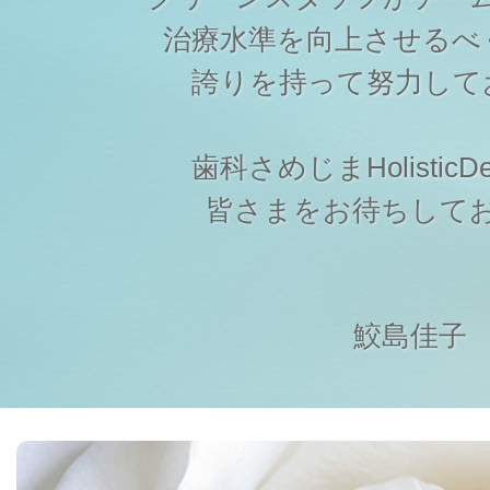
治療水準を向上させるべ
誇りを持って努力して
歯科さめじまHolisticDen
皆さまをお待ちして
鮫島佳子