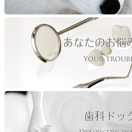
あなたのお悩
Your troub
歯科ドッ