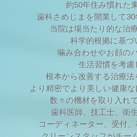
約50年住み慣れた
歯科さめじまを開業して3
当院は場当たり的な治
科学的根拠に基づ
噛み合わせやお顔の
生活習慣を考慮
根本から改善する治療法
より精密でより美しい健康な
数々の機材を取り入れ
歯科医師、技工士、衛
コーディネーター、受付、
クリーンスタッフがチー