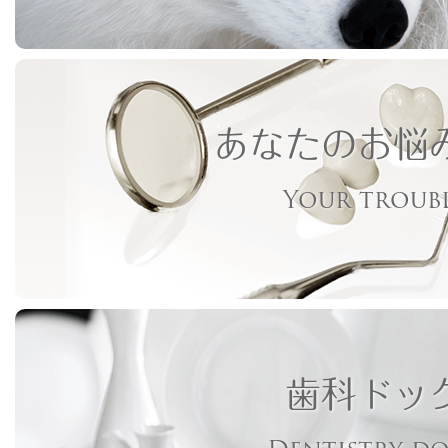
あなたのお悩
Your troub
歯科ドッ