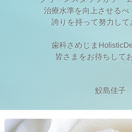
治療水準を向上させるべ
誇りを持って努力して
歯科さめじまHolisticDen
皆さまをお待ちして
鮫島佳子