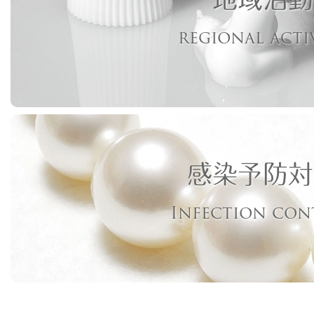
regional acti
感染予防対
Infection con