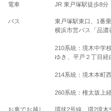
電車
JR 東戸塚駅徒歩8
バス
東戸塚駅東口、1番
横浜市営バス「品濃
210系統：境木中学
ゆき、
平戸２丁目経
214系統：境木本町
260系統：権太坂上
お車でお越し
環状2号線 環2境木