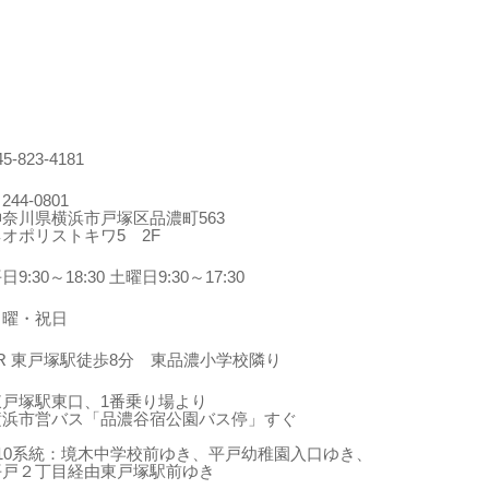
45-823-4181
244-0801
神奈川県横浜市戸塚区品濃町563
ネオポリストキワ5 2F
日9:30～18:30 土曜日9:30～17:30
日曜・祝日
JR 東戸塚駅徒歩8分 東品濃小学校隣り
東戸塚駅東口、1番乗り場より
横浜市営バス「品濃谷宿公園バス停」すぐ
210系統：境木中学校前ゆき、平戸幼稚園入口ゆき、
平戸２丁目経由東戸塚駅前ゆき