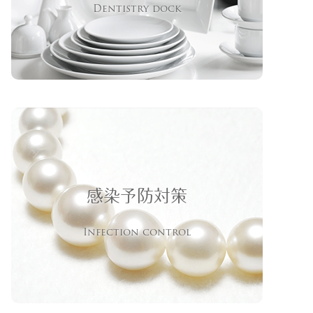
Dentistry dock
感染予防対策
Infection control