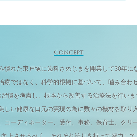
Concept
住み慣れた東戸塚に
歯科さめじまを開業して30年に
治療ではなく、
科学的根拠に基づいて、
噛み合わ
活習慣を考慮し、
根本から改善する治療法を行いま
美しい健康な口元の実現の為に
数々の機材を取り
、
コーディネーター、受付、事務、保育士、
クリ
を向上させるべく、それぞれ
誇りを持って努力して