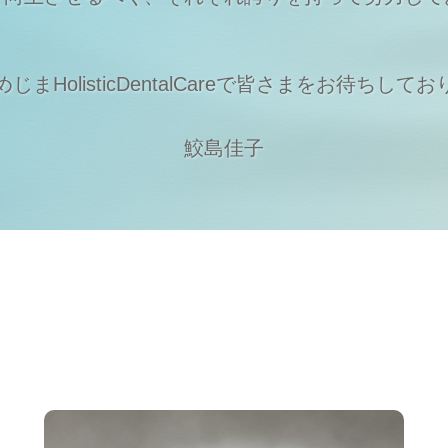
まHolisticDentalCareで
皆さまをお待ちしてお
鮫島佳子