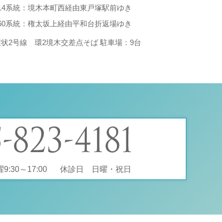
214系統：境木本町西経由東戸塚駅前ゆき
260系統：権太坂上経由平和台折返場ゆき
環状2号線 環2境木交差点そば 駐車場：9台
:30～17:00
休診日 日曜・祝日