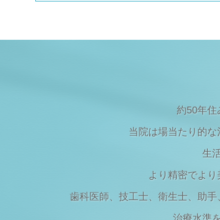
Topics
2023/08/09
夏季休暇のご案内
Topics
2023/03/20
マスクの着用について
Topics
2023/03/07
価格改定のお知らせ
約50年
当院は場当たり的な
生
より精密でより
歯科医師、技工士、衛生士、助手
治療水準