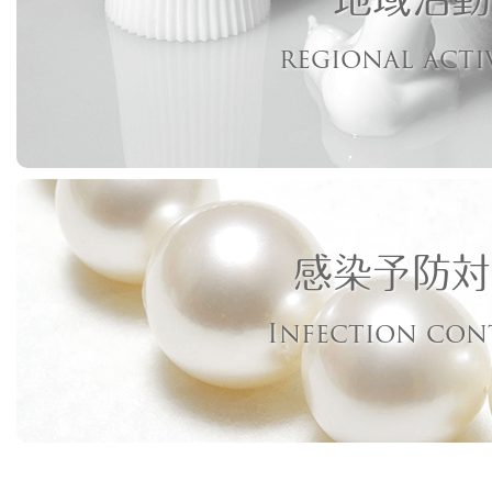
regional acti
感染予防対
Infection con