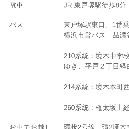
電車
JR 東戸塚駅徒歩8
バス
東戸塚駅東口、1番
横浜市営バス「品濃
210系統：境木中学
ゆき、
平戸２丁目経
214系統：境木本町
260系統：権太坂上
お車でお越し
環状2号線 環2境木