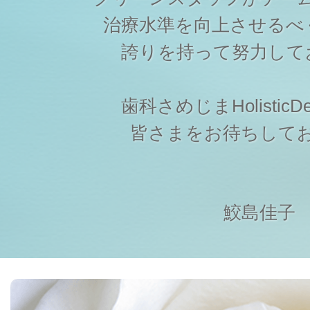
治療水準を向上させるべ
誇りを持って努力して
歯科さめじまHolisticDen
皆さまをお待ちして
鮫島佳子