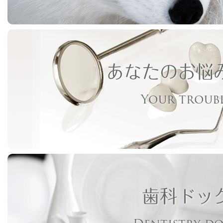
あなたのお悩
Your troub
歯科ドッ