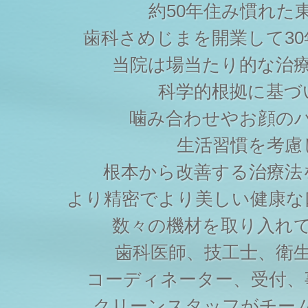
約50年住み慣れた
歯科さめじまを開業して3
当院は場当たり的な治
科学的根拠に基づ
噛み合わせやお顔の
生活習慣を考慮
根本から改善する治療法
より精密でより美しい健康な
数々の機材を取り入れ
歯科医師、技工士、衛
コーディネーター、受付、
クリーンスタッフがチー