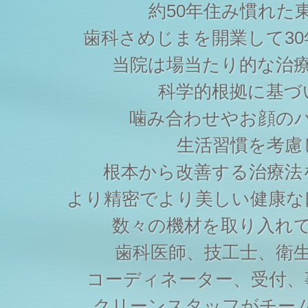
約50年住み慣れた
歯科さめじまを開業して3
当院は場当たり的な治
科学的根拠に基づ
噛み合わせやお顔の
生活習慣を考慮
根本から改善する治療法
より精密でより美しい健康な
数々の機材を取り入れ
歯科医師、技工士、衛
コーディネーター、受付、
クリーンスタッフがチー