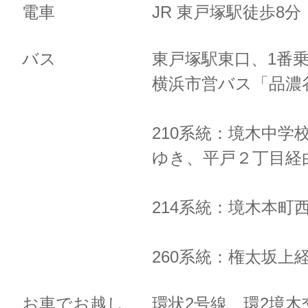
電車
JR 東戸塚駅徒歩8
バス
東戸塚駅東口、1番
横浜市営バス「品濃
210系統：境木中学
ゆき、
平戸２丁目経
214系統：境木本町
260系統：権太坂上
お車でお越し
環状2号線 環2境木