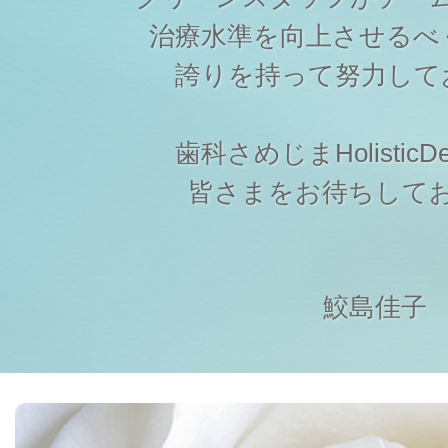
治療水準を向上させるべ
誇りを持って努力して
歯科さめじまHolisticDen
皆さまをお待ちして
鮫島佳子