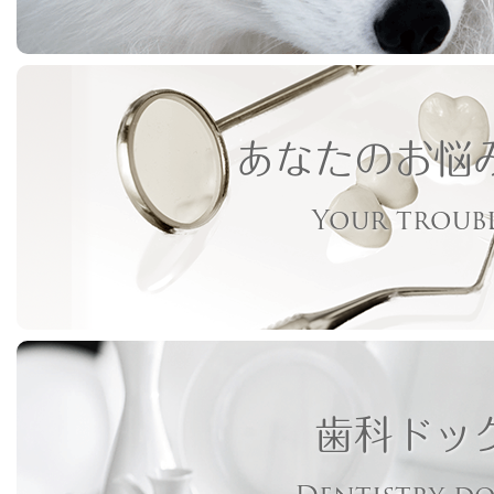
あなたのお悩
Your troub
歯科ドッ