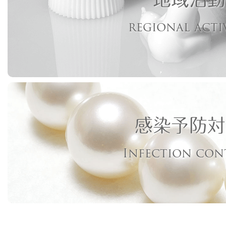
regional acti
感染予防対
Infection con