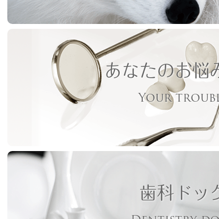
あなたのお悩
Your troub
歯科ドッ