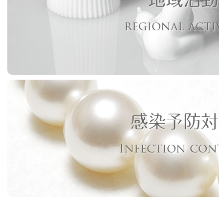
regional acti
感染予防対
Infection con