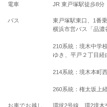
電車
JR 東戸塚駅徒歩8
バス
東戸塚駅東口、1番
横浜市営バス「品濃
210系統：境木中学
ゆき、
平戸２丁目経
214系統：境木本町
260系統：権太坂上
お車でお越し
環状2号線 環2境木