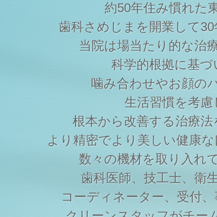
約50年住み慣れた
歯科さめじまを開業して3
当院は場当たり的な治
科学的根拠に基づ
噛み合わせやお顔の
生活習慣を考慮
根本から改善する治療法
より精密でより美しい健康な
数々の機材を取り入れ
歯科医師、技工士、衛
コーディネーター、受付、
クリーンスタッフがチー