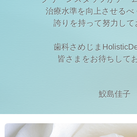
治療水準を向上させるべ
誇りを持って努力して
歯科さめじまHolisticDen
皆さまをお待ちして
鮫島佳子