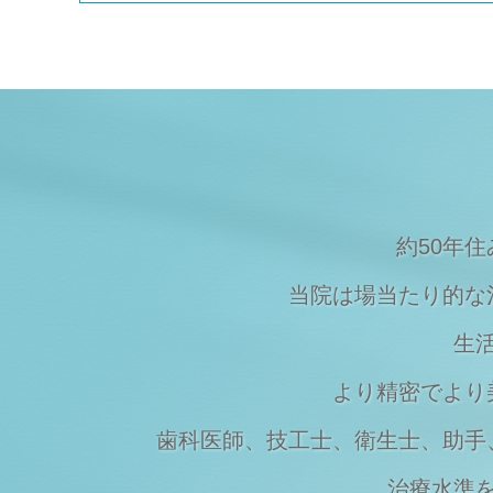
Topics
2023/08/09
夏季休暇のご案内
Topics
2023/03/20
マスクの着用について
Topics
2023/03/07
価格改定のお知らせ
約50年
当院は場当たり的な
生
より精密でより
歯科医師、技工士、衛生士、助手
治療水準