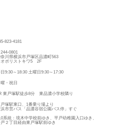
45-823-4181
244-0801
神奈川県横浜市戸塚区品濃町563
ネオポリストキワ5 2F
日9:30～18:30 土曜日9:30～17:30
日曜・祝日
JR 東戸塚駅徒歩8分 東品濃小学校隣り
東戸塚駅東口、1番乗り場より
横浜市営バス「品濃谷宿公園バス停」すぐ
210系統：境木中学校前ゆき、平戸幼稚園入口ゆき、
平戸２丁目経由東戸塚駅前ゆき