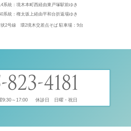
214系統：境木本町西経由東戸塚駅前ゆき
260系統：権太坂上経由平和台折返場ゆき
環状2号線 環2境木交差点そば 駐車場：9台
:30～17:00
休診日 日曜・祝日