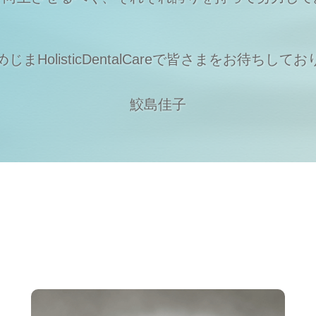
まHolisticDentalCareで
皆さまをお待ちしてお
鮫島佳子