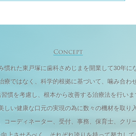
Concept
住み慣れた東戸塚に
歯科さめじまを開業して30年に
治療ではなく、
科学的根拠に基づいて、
噛み合わ
活習慣を考慮し、
根本から改善する治療法を行いま
美しい健康な口元の実現の為に
数々の機材を取り
、
コーディネーター、受付、事務、保育士、
クリ
を向上させるべく、それぞれ
誇りを持って努力して