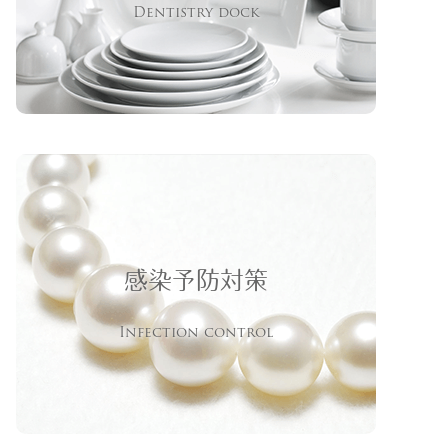
Dentistry dock
感染予防対策
Infection control