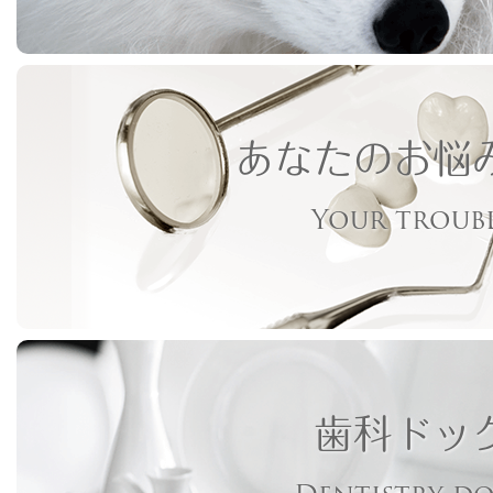
あなたのお悩
Your troub
歯科ドッ