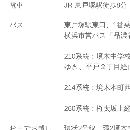
電車
JR 東戸塚駅徒歩8
バス
東戸塚駅東口、1番
横浜市営バス「品濃
210系統：境木中学
ゆき、
平戸２丁目経
214系統：境木本町
260系統：権太坂上
お車でお越し
環状2号線 環2境木