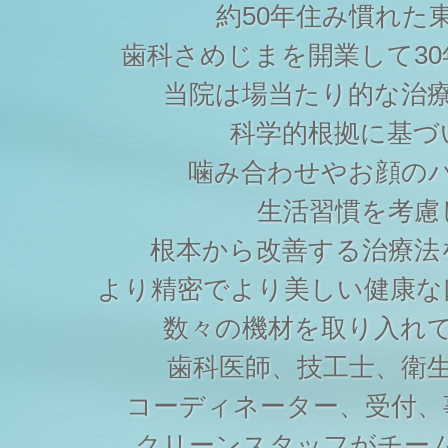
約50年住み慣れた
歯科さめじまを開業して3
当院は場当たり的な治
科学的根拠に基づ
噛み合わせやお顔の
生活習慣を考慮
根本から改善する治療法
より精密でより美しい健康な
数々の機材を取り入れ
歯科医師、技工士、衛
コーディネーター、受付、
クリーンスタッフがチー