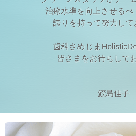
治療水準を向上させるべ
誇りを持って努力して
歯科さめじまHolisticDen
皆さまをお待ちして
鮫島佳子