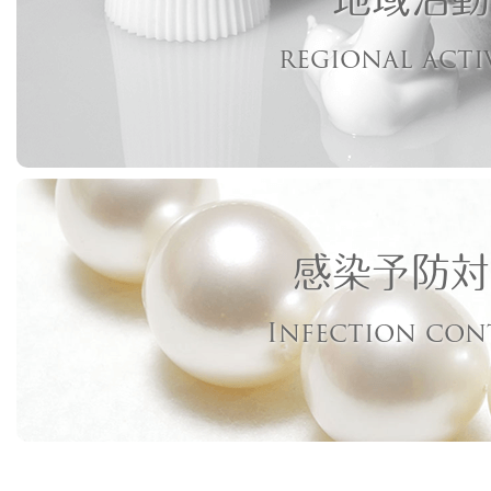
regional acti
感染予防対
Infection con