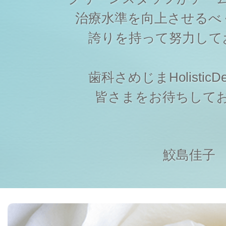
治療水準を向上させるべ
誇りを持って努力して
歯科さめじまHolisticDen
皆さまをお待ちして
鮫島佳子