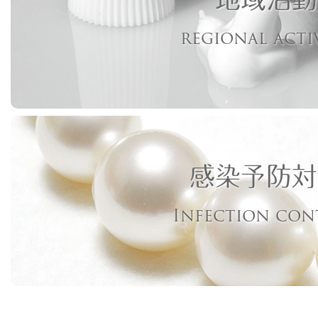
regional acti
感染予防対
Infection con