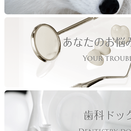
あなたのお悩
Your troub
歯科ドッ