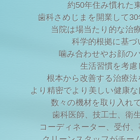
約50年住み慣れた
歯科さめじまを開業して3
当院は場当たり的な治
科学的根拠に基づ
噛み合わせやお顔の
生活習慣を考慮
根本から改善する治療法
より精密でより美しい健康な
数々の機材を取り入れ
歯科医師、技工士、衛
コーディネーター、受付、
クリーンスタッフがチー