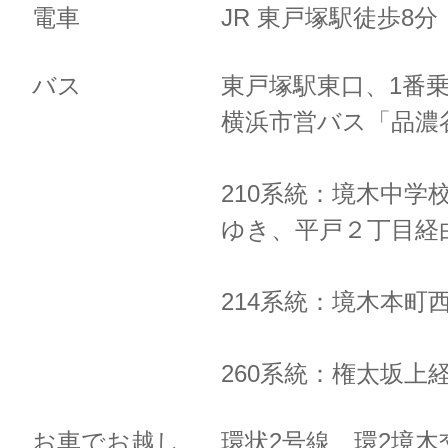
電車
JR 東戸塚駅徒歩8
バス
東戸塚駅東口、1番
横浜市営バス「品濃
210系統：境木中学
ゆき、
平戸２丁目経
214系統：境木本町
260系統：権太坂上
お車でお越し
環状2号線 環2境木