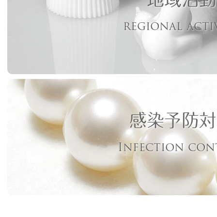
regional acti
感染予防対
Infection con