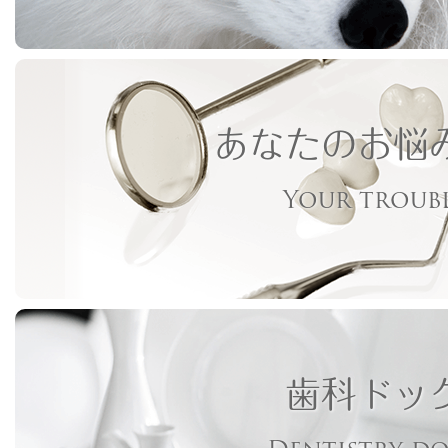
あなたのお悩
Your troub
歯科ドッ