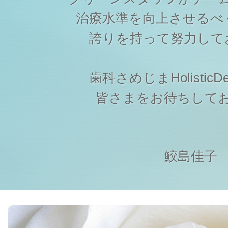
治療水準を向上させるべ
誇りを持って努力して
歯科さめじまHolisticDen
皆さまをお待ちして
鮫島佳子