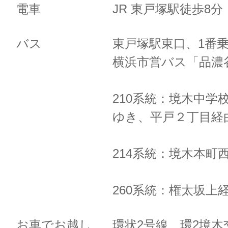
電車
JR 東戸塚駅徒歩8
バス
東戸塚駅東口、1番
横浜市営バス「品濃
210系統：境木中学
ゆき、
平戸２丁目経
214系統：境木本町
260系統：権太坂上
お車でお越し
環状2号線 環2境木