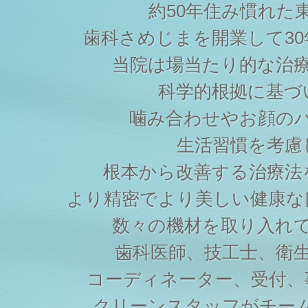
約50年住み慣れた
歯科さめじまを開業して3
当院は場当たり的な治
科学的根拠に基づ
噛み合わせやお顔の
生活習慣を考慮
根本から改善する治療法
より精密でより美しい健康な
数々の機材を取り入れ
歯科医師、技工士、衛
コーディネーター、受付、
クリーンスタッフがチー