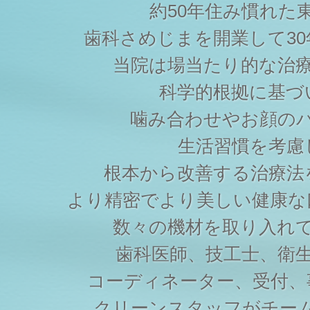
約50年住み慣れた
歯科さめじまを開業して3
当院は場当たり的な治
科学的根拠に基づ
噛み合わせやお顔の
生活習慣を考慮
根本から改善する治療法
より精密でより美しい健康な
数々の機材を取り入れ
歯科医師、技工士、衛
コーディネーター、受付、
クリーンスタッフがチー