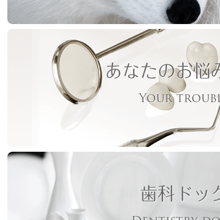
あなたのお悩
Your troub
歯科ドッ