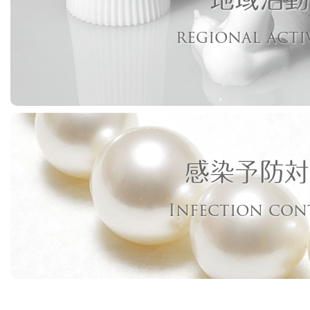
regional acti
感染予防対
Infection con