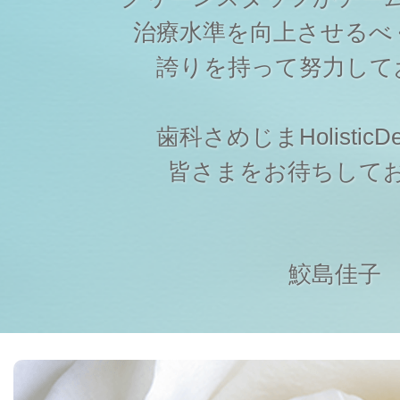
治療水準を向上させるべ
誇りを持って努力して
歯科さめじまHolisticDen
皆さまをお待ちして
鮫島佳子