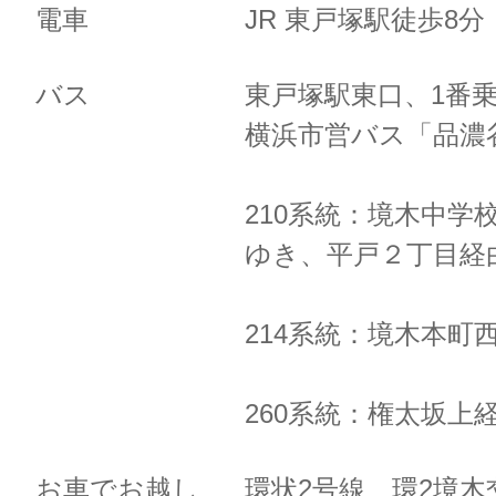
電車
JR 東戸塚駅徒歩8
バス
東戸塚駅東口、1番
横浜市営バス「品濃
210系統：境木中学
ゆき、
平戸２丁目経
214系統：境木本町
260系統：権太坂上
お車でお越し
環状2号線 環2境木