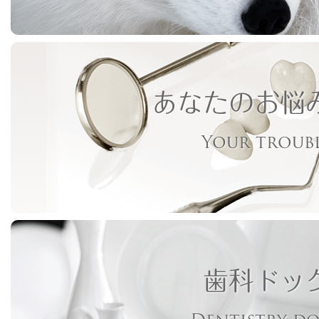
あなたのお悩
Your troub
歯科ドッ