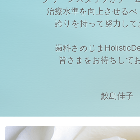
治療水準を向上させるべ
誇りを持って努力して
歯科さめじまHolisticDen
皆さまをお待ちして
鮫島佳子