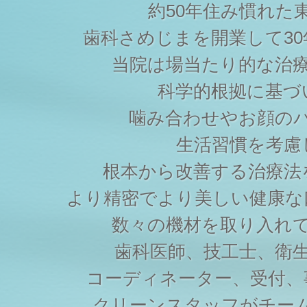
約50年住み慣れた
歯科さめじまを開業して3
当院は場当たり的な治
科学的根拠に基づ
噛み合わせやお顔の
生活習慣を考慮
根本から改善する治療法
より精密でより美しい健康な
数々の機材を取り入れ
歯科医師、技工士、衛
コーディネーター、受付、
クリーンスタッフがチー