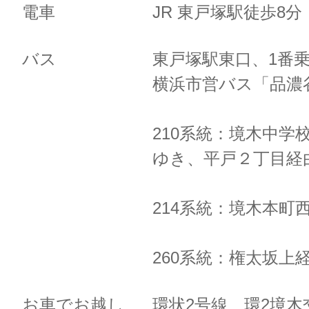
電車
JR 東戸塚駅徒歩8
バス
東戸塚駅東口、1番
横浜市営バス「品濃
210系統：境木中学
ゆき、
平戸２丁目経
214系統：境木本町
260系統：権太坂上
お車でお越し
環状2号線 環2境木