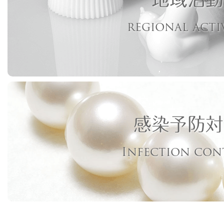
regional acti
感染予防対
Infection con