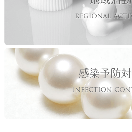
regional acti
感染予防対
Infection con