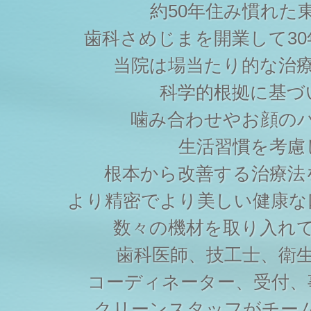
約50年住み慣れた
歯科さめじまを開業して3
当院は場当たり的な治
科学的根拠に基づ
噛み合わせやお顔の
生活習慣を考慮
根本から改善する治療法
より精密でより美しい健康な
数々の機材を取り入れ
歯科医師、技工士、衛
コーディネーター、受付、
クリーンスタッフがチー