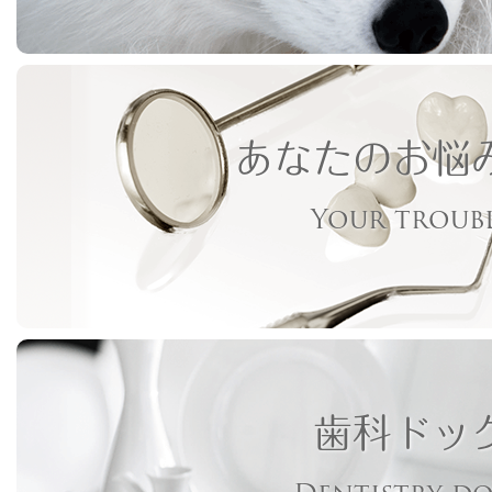
あなたのお悩
Your troub
歯科ドッ