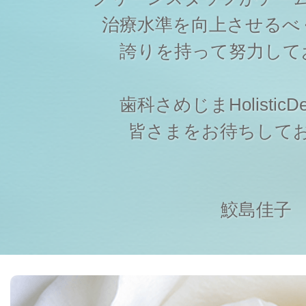
治療水準を向上させるべ
誇りを持って努力して
歯科さめじまHolisticDen
皆さまをお待ちして
鮫島佳子