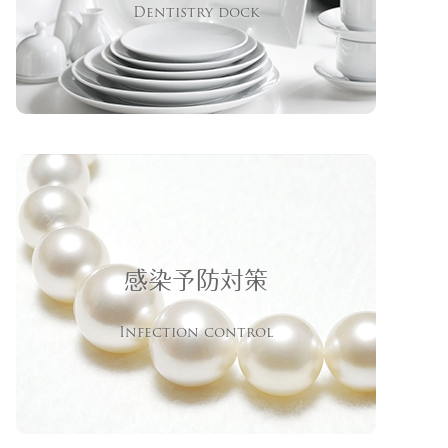
Dentistry dock
感染予防対策
Infection control