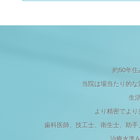
Topics
2023/08/09
夏季休暇のご案内
Topics
2023/03/20
マスクの着用について
Topics
2023/03/07
価格改定のお知らせ
約50年
当院は場当たり的な
生
より精密でより
歯科医師、技工士、衛生士、助手
治療水準