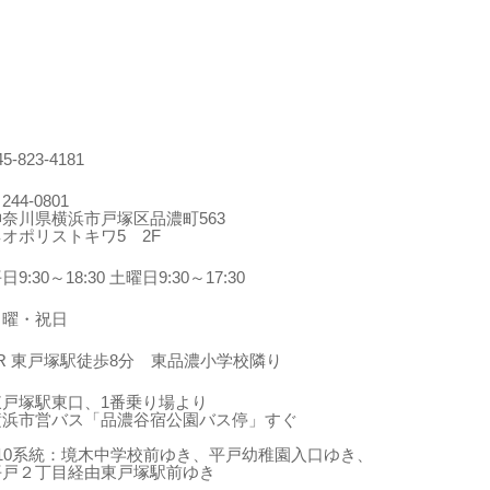
45-823-4181
244-0801
神奈川県横浜市戸塚区品濃町563
ネオポリストキワ5 2F
日9:30～18:30 土曜日9:30～17:30
日曜・祝日
JR 東戸塚駅徒歩8分 東品濃小学校隣り
東戸塚駅東口、1番乗り場より
横浜市営バス「品濃谷宿公園バス停」すぐ
210系統：境木中学校前ゆき、平戸幼稚園入口ゆき、
平戸２丁目経由東戸塚駅前ゆき