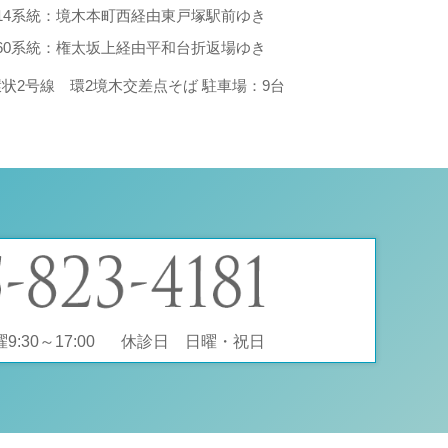
214系統：境木本町西経由東戸塚駅前ゆき
260系統：権太坂上経由平和台折返場ゆき
環状2号線 環2境木交差点そば 駐車場：9台
:30～17:00
休診日 日曜・祝日