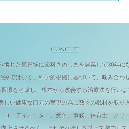
Concept
住み慣れた東戸塚に
歯科さめじまを開業して30年に
治療ではなく、
科学的根拠に基づいて、
噛み合わ
活習慣を考慮し、
根本から改善する治療法を行いま
美しい健康な口元の実現の為に
数々の機材を取り
、
コーディネーター、受付、事務、保育士、
クリ
を向上させるべく、それぞれ
誇りを持って努力して