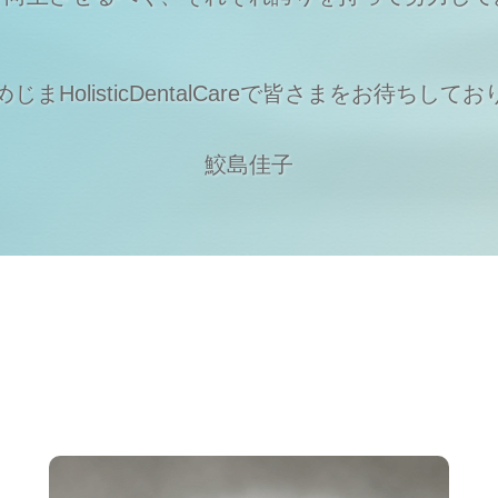
まHolisticDentalCareで
皆さまをお待ちしてお
鮫島佳子