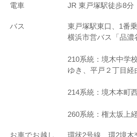
電車
JR 東戸塚駅徒歩8
バス
東戸塚駅東口、1番
横浜市営バス「品濃
210系統：境木中学
ゆき、
平戸２丁目経
214系統：境木本町
260系統：権太坂上
お車でお越し
環状2号線 環2境木