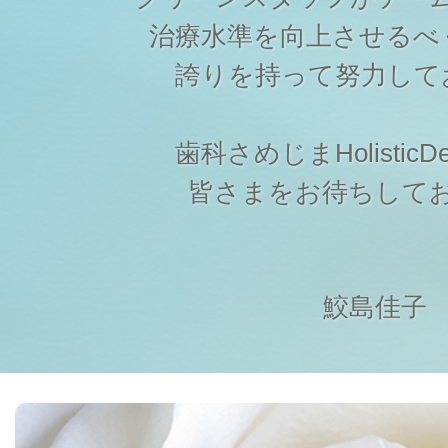
治療水準を向上させるべ
誇りを持って努力して
歯科さめじまHolisticDen
皆さまをお待ちして
鮫島佳子