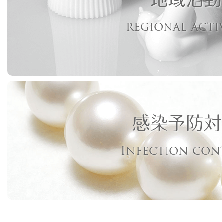
regional acti
感染予防対
Infection con