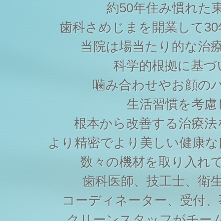
約50年住み慣れた
歯科さめじまを開業して3
当院は場当たり的な治
科学的根拠に基づ
噛み合わせやお顔の
生活習慣を考慮
根本から改善する治療法
より精密でより美しい健康な
数々の機材を取り入れ
歯科医師、技工士、衛
コーディネーター、受付、
クリーンスタッフがチー