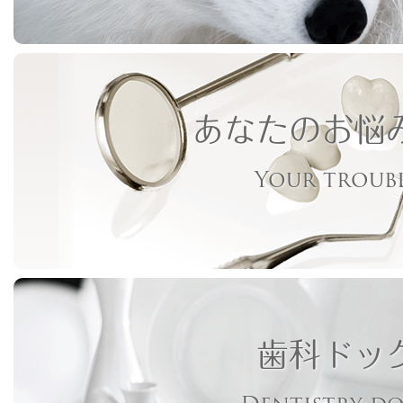
あなたのお悩
Your troub
歯科ドッ