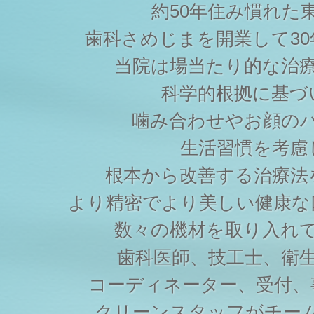
約50年住み慣れた
歯科さめじまを開業して3
当院は場当たり的な治
科学的根拠に基づ
噛み合わせやお顔の
生活習慣を考慮
根本から改善する治療法
より精密でより美しい健康な
数々の機材を取り入れ
歯科医師、技工士、衛
コーディネーター、受付、
クリーンスタッフがチー