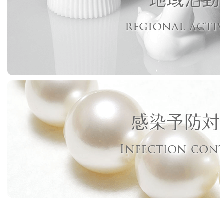
regional acti
感染予防対
Infection con