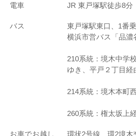
電車
JR 東戸塚駅徒歩8
バス
東戸塚駅東口、1番
横浜市営バス「品濃
210系統：境木中学
ゆき、
平戸２丁目経
214系統：境木本町
260系統：権太坂上
お車でお越し
環状2号線 環2境木