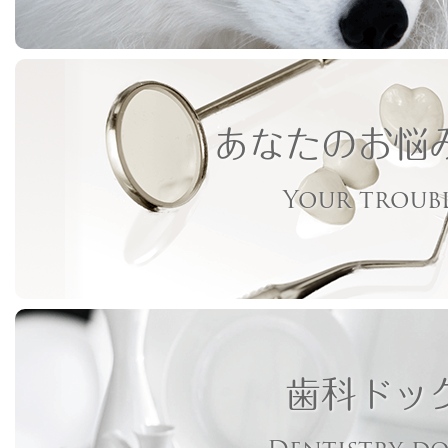
あなたのお悩
Your troub
歯科ドッ