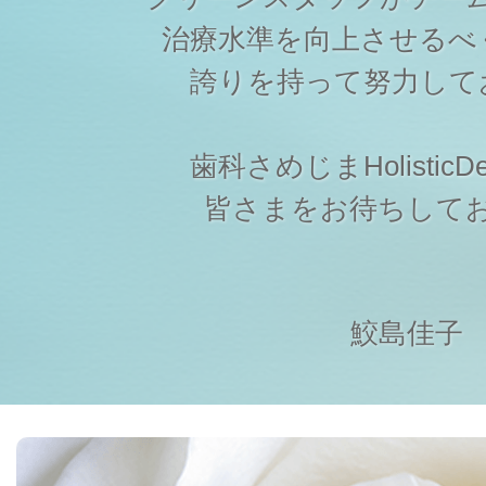
治療水準を向上させるべ
誇りを持って努力して
歯科さめじまHolisticDen
皆さまをお待ちして
鮫島佳子