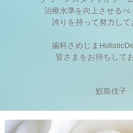
治療水準を向上させるべ
誇りを持って努力して
歯科さめじまHolisticDen
皆さまをお待ちして
鮫島佳子