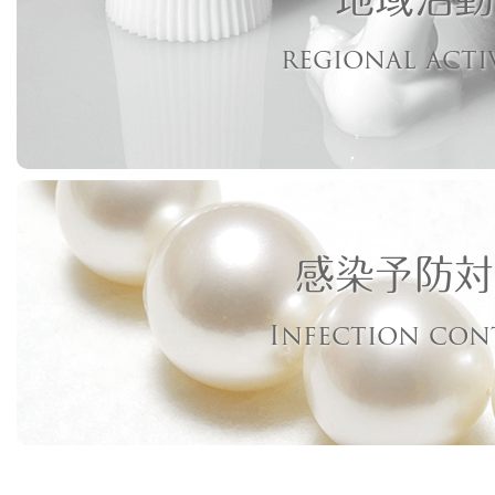
regional acti
感染予防対
Infection con