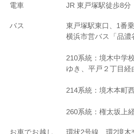
電車
JR 東戸塚駅徒歩8
バス
東戸塚駅東口、1番
横浜市営バス「品濃
210系統：境木中学
ゆき、
平戸２丁目経
214系統：境木本町
260系統：権太坂上
お車でお越し
環状2号線 環2境木