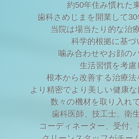
約50年住み慣れた
歯科さめじまを開業して3
当院は場当たり的な治
科学的根拠に基づ
噛み合わせやお顔の
生活習慣を考慮
根本から改善する治療法
より精密でより美しい健康な
数々の機材を取り入れ
歯科医師、技工士、衛
コーディネーター、受付、
クリーンスタッフがチー