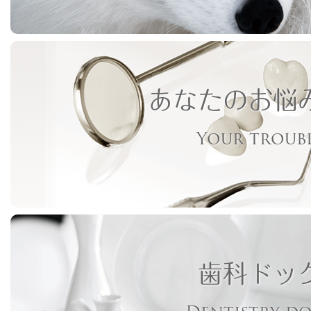
あなたのお悩
Your troub
歯科ドッ