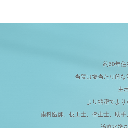
Topics
2023/08/09
夏季休暇のご案内
Topics
2023/03/20
マスクの着用について
Topics
2023/03/07
価格改定のお知らせ
約50年
当院は場当たり的な
生
より精密でより
歯科医師、技工士、衛生士、助手
治療水準