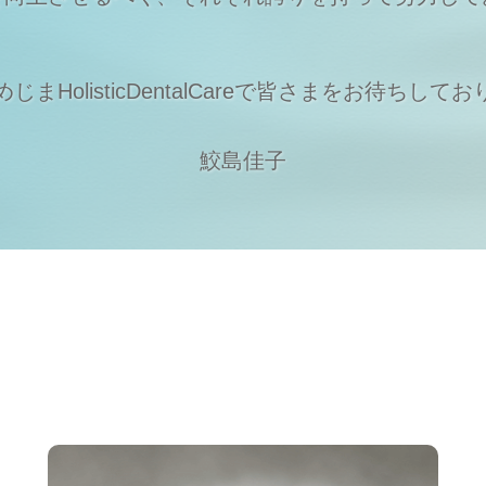
まHolisticDentalCareで
皆さまをお待ちしてお
鮫島佳子