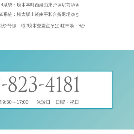
214系統：境木本町西経由東戸塚駅前ゆき
260系統：権太坂上経由平和台折返場ゆき
環状2号線 環2境木交差点そば 駐車場：9台
:30～17:00
休診日 日曜・祝日