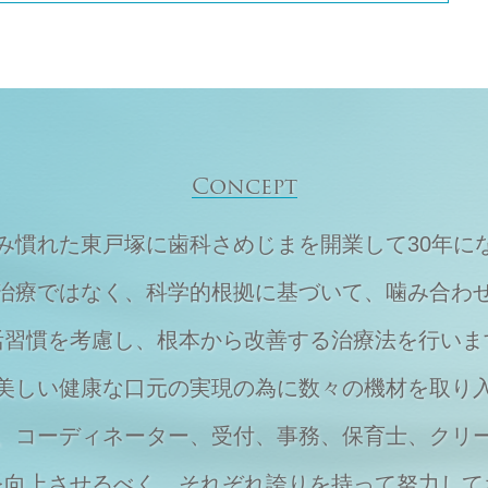
Concept
住み慣れた東戸塚に
歯科さめじまを開業して30年に
治療ではなく、
科学的根拠に基づいて、
噛み合わ
活習慣を考慮し、
根本から改善する治療法を行いま
美しい健康な口元の実現の為に
数々の機材を取り
、
コーディネーター、受付、事務、保育士、
クリ
を向上させるべく、それぞれ
誇りを持って努力して