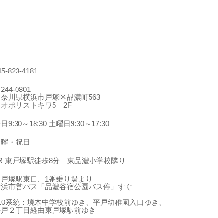
45-823-4181
244-0801
神奈川県横浜市戸塚区品濃町563
ネオポリストキワ5 2F
日9:30～18:30 土曜日9:30～17:30
日曜・祝日
JR 東戸塚駅徒歩8分 東品濃小学校隣り
東戸塚駅東口、1番乗り場より
横浜市営バス「品濃谷宿公園バス停」すぐ
210系統：境木中学校前ゆき、平戸幼稚園入口ゆき、
平戸２丁目経由東戸塚駅前ゆき