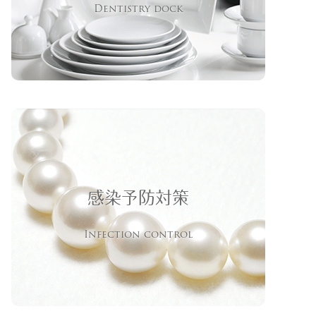
Dentistry dock
感染予防対策
Infection control