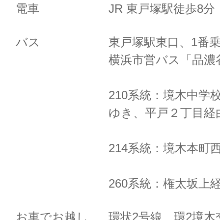
電車
JR 東戸塚駅徒歩8
バス
東戸塚駅東口、1番
横浜市営バス「品濃
210系統：境木中学
ゆき、
平戸２丁目経
214系統：境木本町
260系統：権太坂上
お車でお越し
環状2号線 環2境木