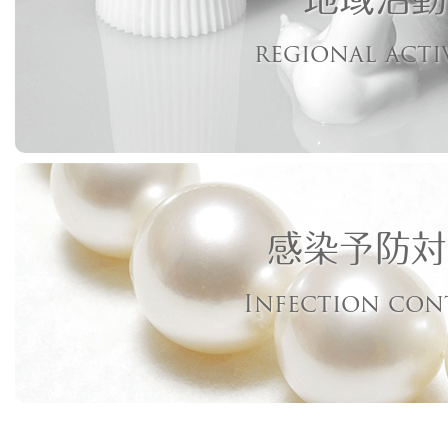
regional acti
感染予防対
Infection con