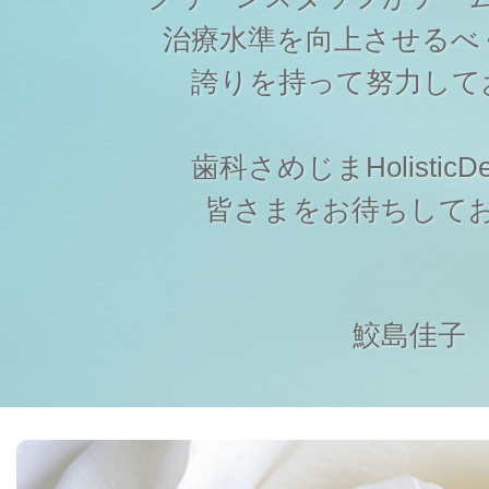
治療水準を向上させるべ
誇りを持って努力して
歯科さめじまHolisticDen
皆さまをお待ちして
鮫島佳子