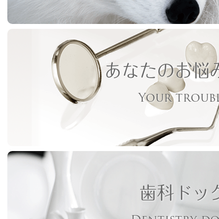
あなたのお悩
Your troub
歯科ドッ