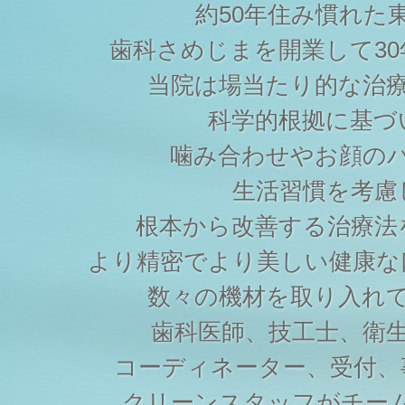
約50年住み慣れた
歯科さめじまを開業して3
当院は場当たり的な治
科学的根拠に基づ
噛み合わせやお顔の
生活習慣を考慮
根本から改善する治療法
より精密でより美しい健康な
数々の機材を取り入れ
歯科医師、技工士、衛
コーディネーター、受付、
クリーンスタッフがチー