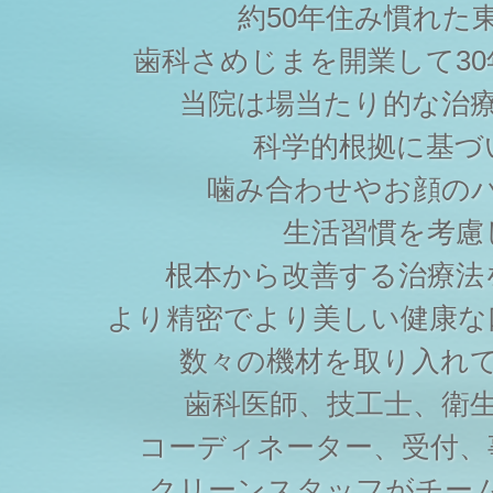
約50年住み慣れた
歯科さめじまを開業して3
当院は場当たり的な治
科学的根拠に基づ
噛み合わせやお顔の
生活習慣を考慮
根本から改善する治療法
より精密でより美しい健康な
数々の機材を取り入れ
歯科医師、技工士、衛
コーディネーター、受付、
クリーンスタッフがチー