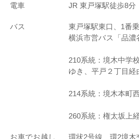
電車
JR 東戸塚駅徒歩8
バス
東戸塚駅東口、1番
横浜市営バス「品濃
210系統：境木中学
ゆき、
平戸２丁目経
214系統：境木本町
260系統：権太坂上
お車でお越し
環状2号線 環2境木