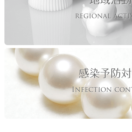
regional acti
感染予防対
Infection con