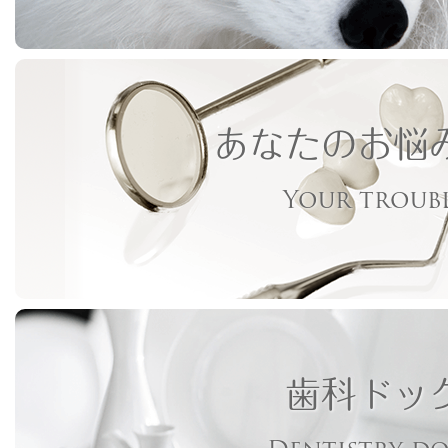
あなたのお悩
Your troub
歯科ドッ