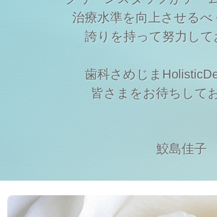
治療水準を向上させるべ
誇りを持って努力して
歯科さめじまHolisticDen
皆さまをお待ちして
鮫島佳子