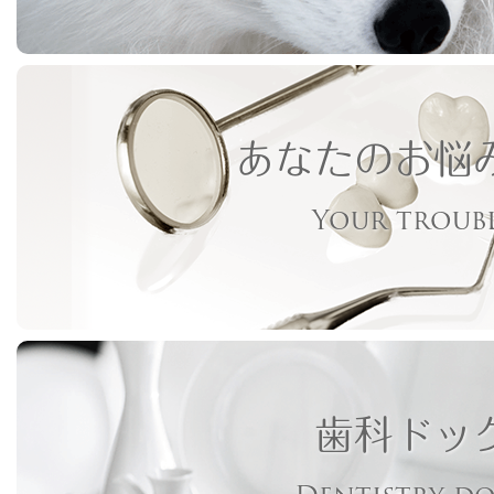
あなたのお悩
Your troub
歯科ドッ