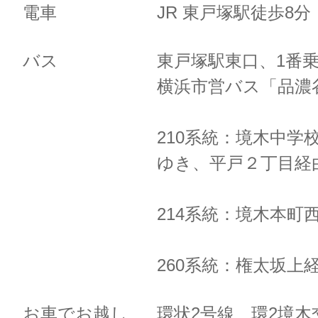
電車
JR 東戸塚駅徒歩8
バス
東戸塚駅東口、1番
横浜市営バス「品濃
210系統：境木中学
ゆき、
平戸２丁目経
214系統：境木本町
260系統：権太坂上
お車でお越し
環状2号線 環2境木