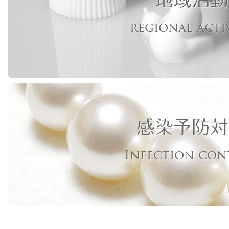
regional acti
感染予防対
Infection con