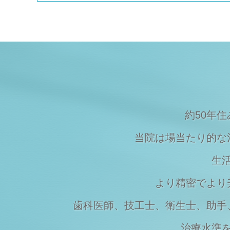
Topics
2023/08/09
夏季休暇のご案内
Topics
2023/03/20
マスクの着用について
Topics
2023/03/07
価格改定のお知らせ
約50年
当院は場当たり的な
生
より精密でより
歯科医師、技工士、衛生士、助手
治療水準