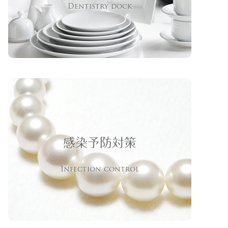
Dentistry dock
感染予防対策
Infection control