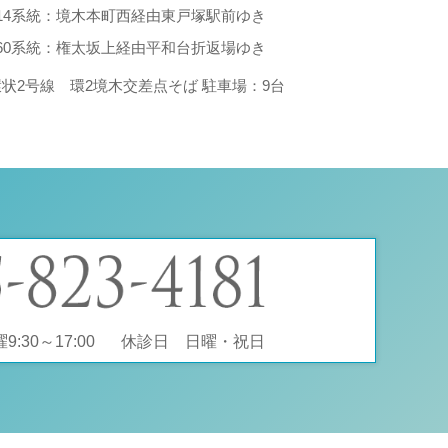
214系統：境木本町西経由東戸塚駅前ゆき
260系統：権太坂上経由平和台折返場ゆき
環状2号線 環2境木交差点そば 駐車場：9台
:30～17:00
休診日 日曜・祝日