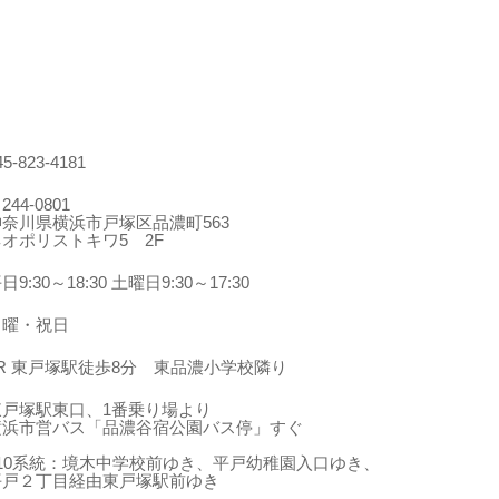
45-823-4181
244-0801
神奈川県横浜市戸塚区品濃町563
ネオポリストキワ5 2F
日9:30～18:30 土曜日9:30～17:30
日曜・祝日
JR 東戸塚駅徒歩8分 東品濃小学校隣り
東戸塚駅東口、1番乗り場より
横浜市営バス「品濃谷宿公園バス停」すぐ
210系統：境木中学校前ゆき、平戸幼稚園入口ゆき、
平戸２丁目経由東戸塚駅前ゆき