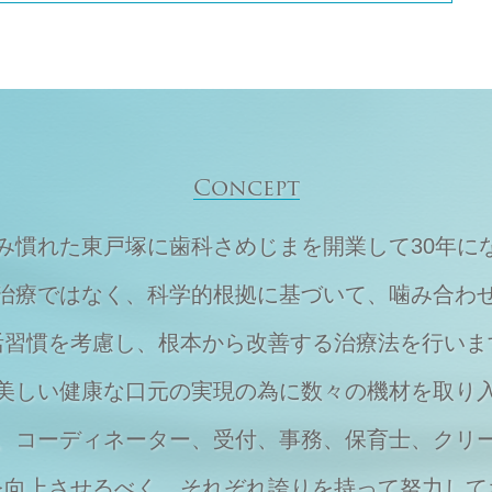
Concept
住み慣れた東戸塚に
歯科さめじまを開業して30年に
治療ではなく、
科学的根拠に基づいて、
噛み合わ
活習慣を考慮し、
根本から改善する治療法を行いま
美しい健康な口元の実現の為に
数々の機材を取り
、
コーディネーター、受付、事務、保育士、
クリ
を向上させるべく、それぞれ
誇りを持って努力して