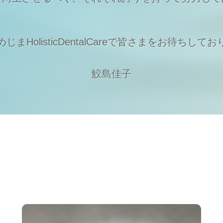
まHolisticDentalCareで
皆さまをお待ちしてお
鮫島佳子