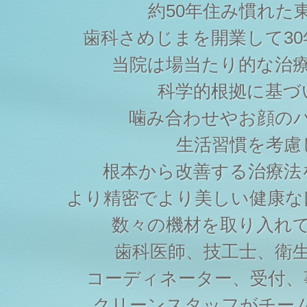
約50年住み慣れた
歯科さめじまを開業して3
当院は場当たり的な治
科学的根拠に基づ
噛み合わせやお顔の
生活習慣を考慮
根本から改善する治療法
より精密でより美しい健康な
数々の機材を取り入れ
歯科医師、技工士、衛
コーディネーター、受付、
クリーンスタッフがチー