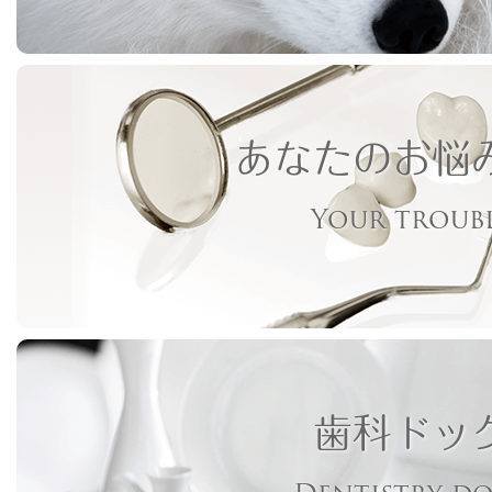
あなたのお悩
Your troub
歯科ドッ