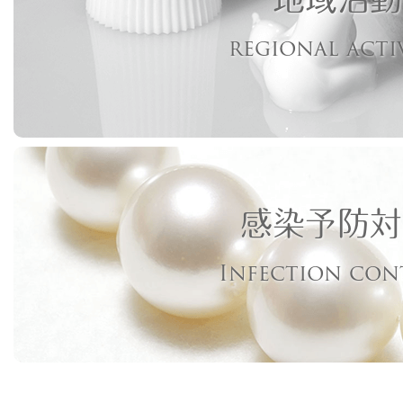
regional acti
感染予防対
Infection con