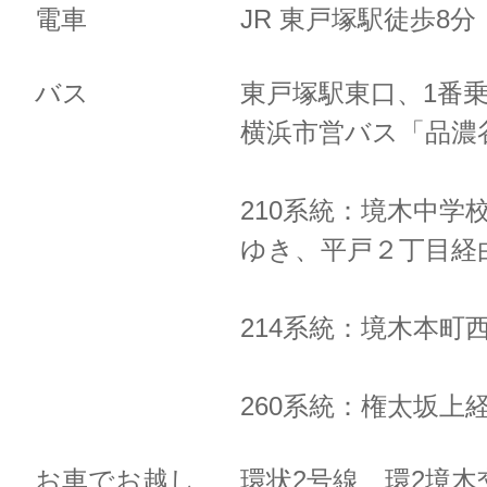
電車
JR 東戸塚駅徒歩8
バス
東戸塚駅東口、1番
横浜市営バス「品濃
210系統：境木中学
ゆき、
平戸２丁目経
214系統：境木本町
260系統：権太坂上
お車でお越し
環状2号線 環2境木