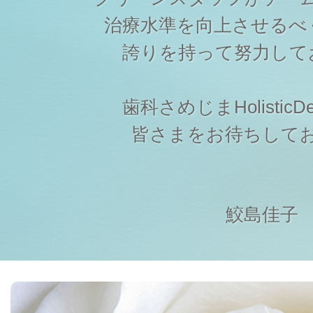
治療水準を向上させるべ
誇りを持って努力して
歯科さめじまHolisticDen
皆さまをお待ちして
鮫島佳子