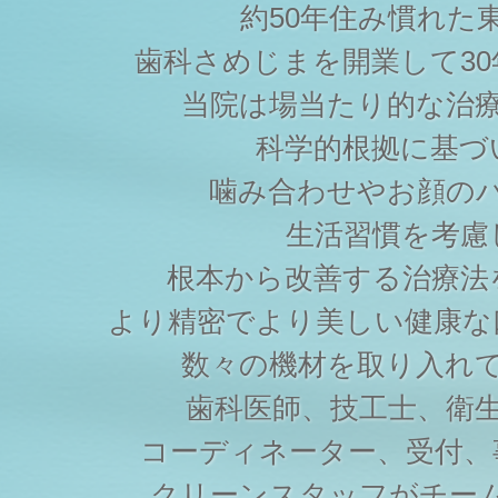
約50年住み慣れた
歯科さめじまを開業して3
当院は場当たり的な治
科学的根拠に基づ
噛み合わせやお顔の
生活習慣を考慮
根本から改善する治療法
より精密でより美しい健康な
数々の機材を取り入れ
歯科医師、技工士、衛
コーディネーター、受付、
クリーンスタッフがチー