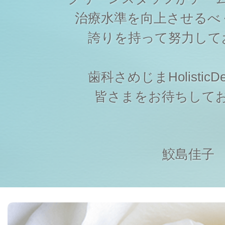
治療水準を向上させるべ
誇りを持って努力して
歯科さめじまHolisticDen
皆さまをお待ちして
鮫島佳子