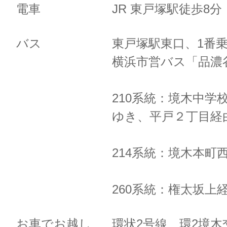
電車
JR 東戸塚駅徒歩8
バス
東戸塚駅東口、1番
横浜市営バス「品濃
210系統：境木中学
ゆき、
平戸２丁目経
214系統：境木本町
260系統：権太坂上
お車でお越し
環状2号線 環2境木