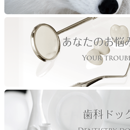
あなたのお悩
Your troub
歯科ドッ