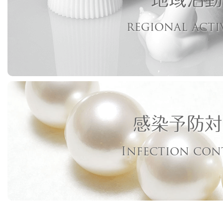
regional acti
感染予防対
Infection con