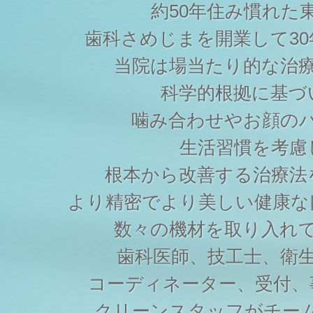
約50年住み慣れた
歯科さめじまを開業して3
当院は場当たり的な治
科学的根拠に基づ
噛み合わせやお顔の
生活習慣を考慮
根本から改善する治療法
より精密でより美しい健康な
数々の機材を取り入れ
歯科医師、技工士、衛
コーディネーター、受付、
クリーンスタッフがチー