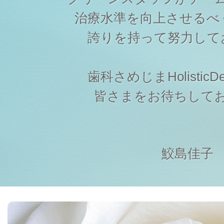
治療水準を向上させるべ
誇りを持って努力して
歯科さめじまHolisticDen
皆さまをお待ちして
鮫島佳子