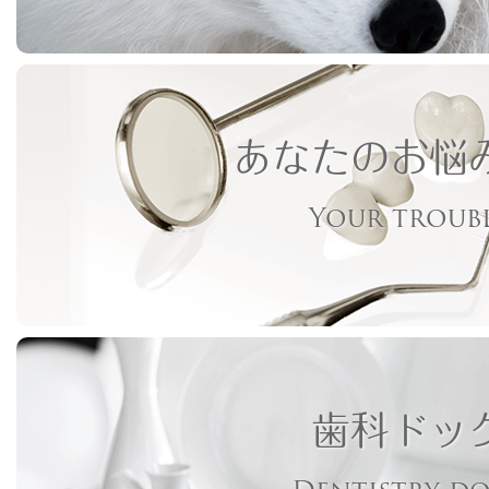
あなたのお悩
Your troub
歯科ドッ