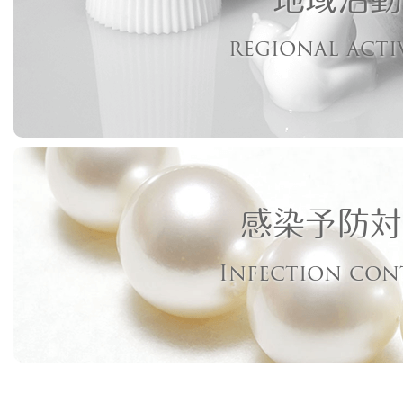
regional acti
感染予防対
Infection con