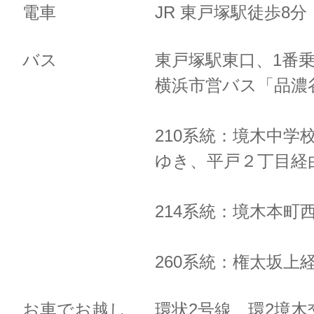
電車
JR 東戸塚駅徒歩8
バス
東戸塚駅東口、1番
横浜市営バス「品濃
210系統：境木中学
ゆき、
平戸２丁目経
214系統：境木本町
260系統：権太坂上
お車でお越し
環状2号線 環2境木