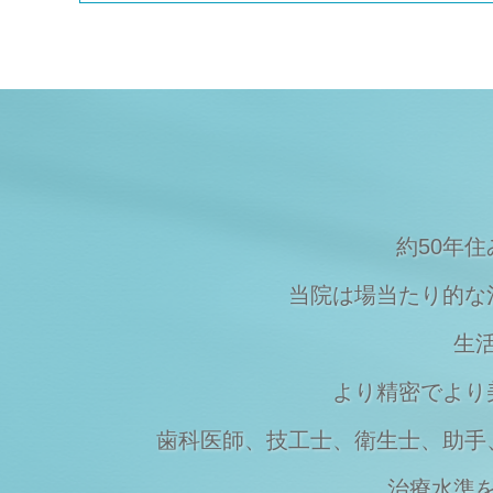
Topics
2023/08/09
夏季休暇のご案内
Topics
2023/03/20
マスクの着用について
Topics
2023/03/07
価格改定のお知らせ
約50年
当院は場当たり的な
生
より精密でより
歯科医師、技工士、衛生士、助手
治療水準