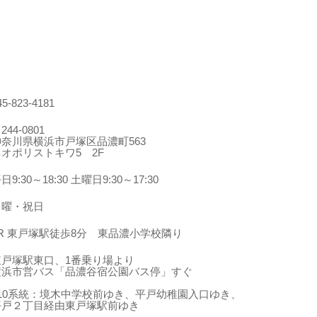
45-823-4181
244-0801
神奈川県横浜市戸塚区品濃町563
ネオポリストキワ5 2F
日9:30～18:30 土曜日9:30～17:30
日曜・祝日
JR 東戸塚駅徒歩8分 東品濃小学校隣り
東戸塚駅東口、1番乗り場より
横浜市営バス「品濃谷宿公園バス停」すぐ
210系統：境木中学校前ゆき、平戸幼稚園入口ゆき、
平戸２丁目経由東戸塚駅前ゆき