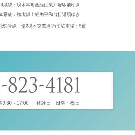
214系統：境木本町西経由東戸塚駅前ゆき
260系統：権太坂上経由平和台折返場ゆき
環状2号線 環2境木交差点そば 駐車場：9台
:30～17:00
休診日 日曜・祝日