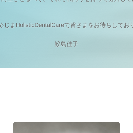
まHolisticDentalCareで
皆さまをお待ちしてお
鮫島佳子