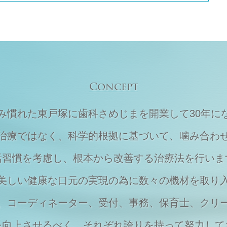
Concept
住み慣れた東戸塚に
歯科さめじまを開業して30年に
治療ではなく、
科学的根拠に基づいて、
噛み合わ
活習慣を考慮し、
根本から改善する治療法を行いま
美しい健康な口元の実現の為に
数々の機材を取り
、
コーディネーター、受付、事務、保育士、
クリ
を向上させるべく、それぞれ
誇りを持って努力して