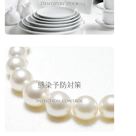
Dentistry dock
感染予防対策
Infection control