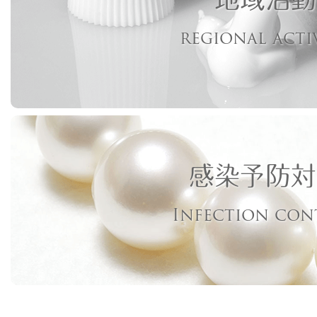
regional acti
感染予防対
Infection con