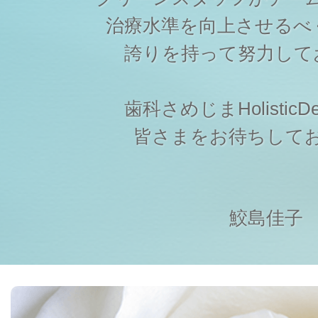
治療水準を向上させるべ
誇りを持って努力して
歯科さめじまHolisticDen
皆さまをお待ちして
鮫島佳子