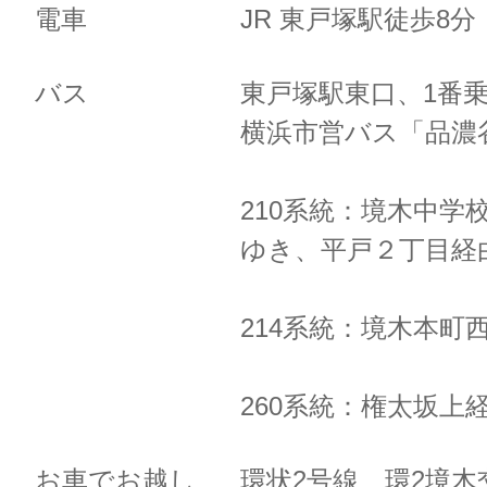
電車
JR 東戸塚駅徒歩8
バス
東戸塚駅東口、1番
横浜市営バス「品濃
210系統：境木中学
ゆき、
平戸２丁目経
214系統：境木本町
260系統：権太坂上
お車でお越し
環状2号線 環2境木