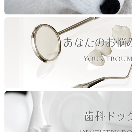
あなたのお悩
Your troub
歯科ドッ