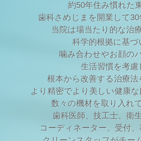
約50年住み慣れた
歯科さめじまを開業して3
当院は場当たり的な治
科学的根拠に基づ
噛み合わせやお顔の
生活習慣を考慮
根本から改善する治療法
より精密でより美しい健康な
数々の機材を取り入れ
歯科医師、技工士、衛
コーディネーター、受付、
クリーンスタッフがチー