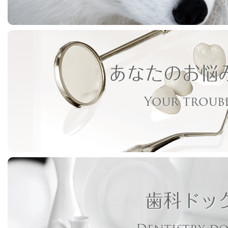
あなたのお悩
Your troub
歯科ドッ