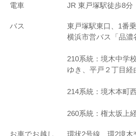
電車
JR 東戸塚駅徒歩8
バス
東戸塚駅東口、1番
横浜市営バス「品濃
210系統：境木中学
ゆき、
平戸２丁目経
214系統：境木本町
260系統：権太坂上
お車でお越し
環状2号線 環2境木