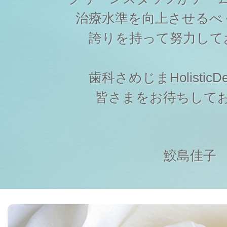
治療水準を向上させるべ
誇りを持って努力して
歯科さめじまHolisticDen
皆さまをお待ちして
鮫島佳子