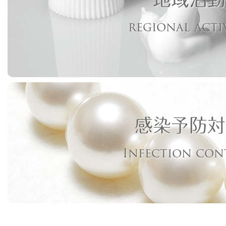
regional acti
感染予防対
Infection con