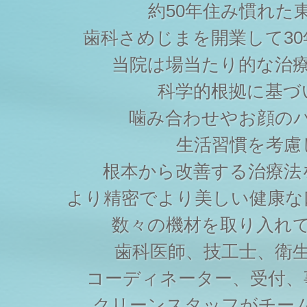
約50年住み慣れた
歯科さめじまを開業して3
当院は場当たり的な治
科学的根拠に基づ
噛み合わせやお顔の
生活習慣を考慮
根本から改善する治療法
より精密でより美しい健康な
数々の機材を取り入れ
歯科医師、技工士、衛
コーディネーター、受付、
クリーンスタッフがチー