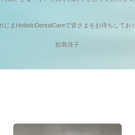
まHolisticDentalCareで
皆さまをお待ちしてお
鮫島佳子