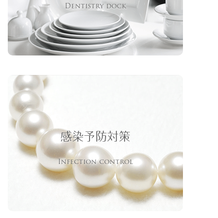
Dentistry dock
感染予防対策
Infection control