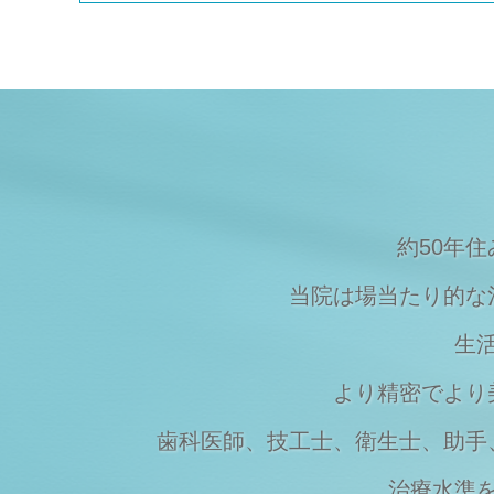
Topics
2023/08/09
夏季休暇のご案内
Topics
2023/03/20
マスクの着用について
Topics
2023/03/07
価格改定のお知らせ
約50年
当院は場当たり的な
生
より精密でより
歯科医師、技工士、衛生士、助手
治療水準