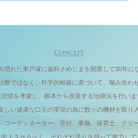
Concept
住み慣れた東戸塚に
歯科さめじまを開業して30年に
治療ではなく、
科学的根拠に基づいて、
噛み合わ
活習慣を考慮し、
根本から改善する治療法を行いま
美しい健康な口元の実現の為に
数々の機材を取り
、
コーディネーター、受付、事務、保育士、
クリ
を向上させるべく、それぞれ
誇りを持って努力して