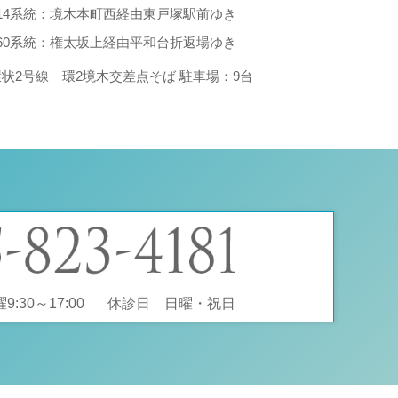
214系統：境木本町西経由東戸塚駅前ゆき
260系統：権太坂上経由平和台折返場ゆき
環状2号線 環2境木交差点そば 駐車場：9台
:30～17:00
休診日 日曜・祝日