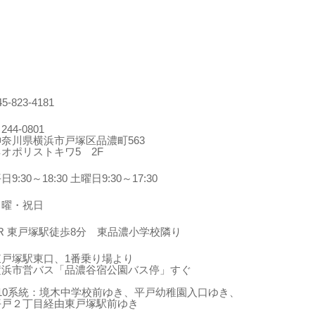
45-823-4181
244-0801
神奈川県横浜市戸塚区品濃町563
ネオポリストキワ5 2F
日9:30～18:30 土曜日9:30～17:30
日曜・祝日
JR 東戸塚駅徒歩8分 東品濃小学校隣り
東戸塚駅東口、1番乗り場より
横浜市営バス「品濃谷宿公園バス停」すぐ
210系統：境木中学校前ゆき、平戸幼稚園入口ゆき、
平戸２丁目経由東戸塚駅前ゆき