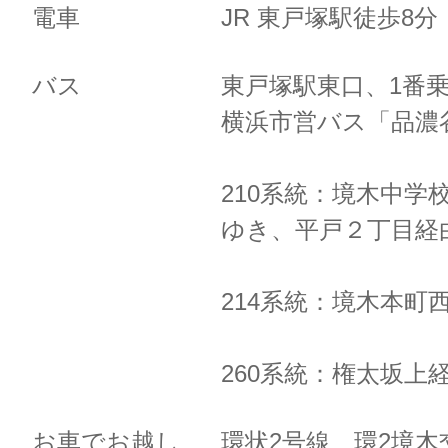
電車
JR 東戸塚駅徒歩8
バス
東戸塚駅東口、1番
横浜市営バス「品濃
210系統：境木中学
ゆき、
平戸２丁目経
214系統：境木本町
260系統：権太坂上
お車でお越し
環状2号線 環2境木