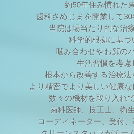
約50年住み慣れた
歯科さめじまを開業して3
当院は場当たり的な治
科学的根拠に基づ
噛み合わせやお顔の
生活習慣を考慮
根本から改善する治療法
より精密でより美しい健康な
数々の機材を取り入れ
歯科医師、技工士、衛
コーディネーター、受付、
クリーンスタッフがチー