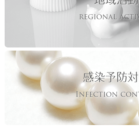
regional acti
感染予防対
Infection con