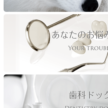
あなたのお悩
Your troub
歯科ドッ