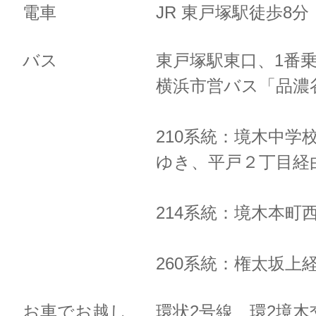
電車
JR 東戸塚駅徒歩8
バス
東戸塚駅東口、1番
横浜市営バス「品濃
210系統：境木中学
ゆき、
平戸２丁目経
214系統：境木本町
260系統：権太坂上
お車でお越し
環状2号線 環2境木