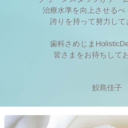
治療水準を向上させるべ
誇りを持って努力して
歯科さめじまHolisticDen
皆さまをお待ちして
鮫島佳子