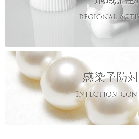
regional acti
感染予防対
Infection con