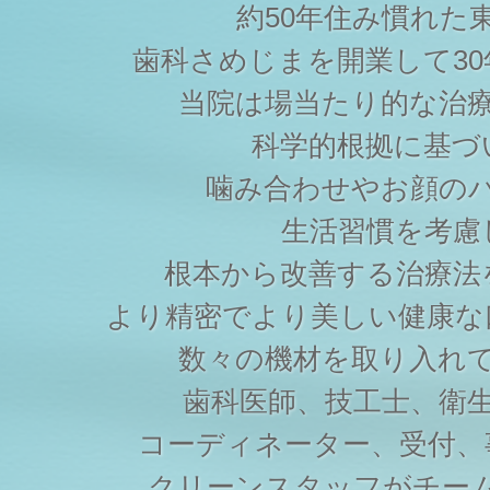
約50年住み慣れた
歯科さめじまを開業して3
当院は場当たり的な治
科学的根拠に基づ
噛み合わせやお顔の
生活習慣を考慮
根本から改善する治療法
より精密でより美しい健康な
数々の機材を取り入れ
歯科医師、技工士、衛
コーディネーター、受付、
クリーンスタッフがチー