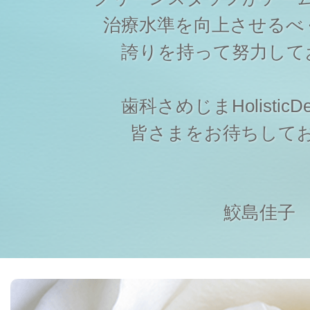
治療水準を向上させるべ
誇りを持って努力して
歯科さめじまHolisticDen
皆さまをお待ちして
鮫島佳子