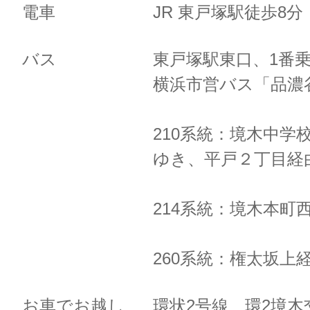
電車
JR 東戸塚駅徒歩8
バス
東戸塚駅東口、1番
横浜市営バス「品濃
210系統：境木中学
ゆき、
平戸２丁目経
214系統：境木本町
260系統：権太坂上
お車でお越し
環状2号線 環2境木