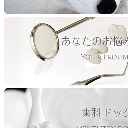
あなたのお悩
Your troub
歯科ドッ