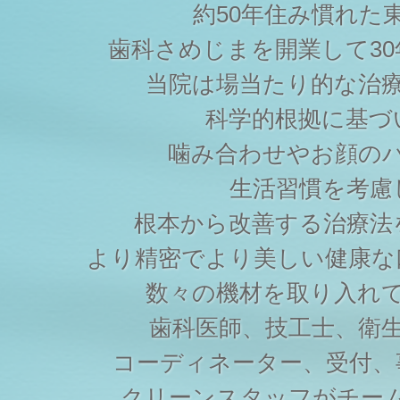
約50年住み慣れた
歯科さめじまを開業して3
当院は場当たり的な治
科学的根拠に基づ
噛み合わせやお顔の
生活習慣を考慮
根本から改善する治療法
より精密でより美しい健康な
数々の機材を取り入れ
歯科医師、技工士、衛
コーディネーター、受付、
クリーンスタッフがチー