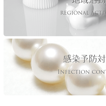
regional acti
感染予防対
Infection con