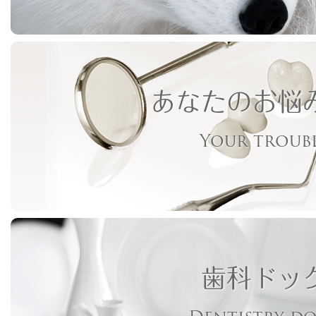
あなたのお悩
Your troub
歯科ドッ