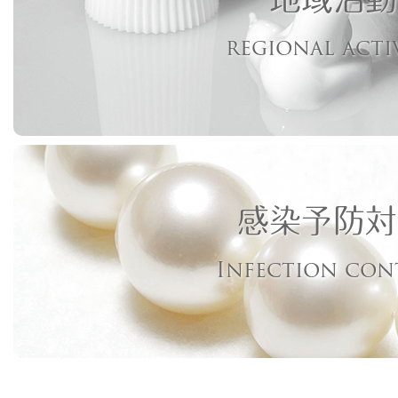
regional acti
感染予防対
Infection con