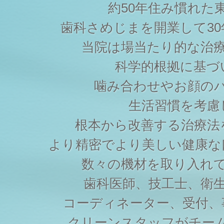
約50年住み慣れた
歯科さめじまを開業して3
当院は場当たり的な治
科学的根拠に基づ
噛み合わせやお顔の
生活習慣を考慮
根本から改善する治療法
より精密でより美しい健康な
数々の機材を取り入れ
歯科医師、技工士、衛
コーディネーター、受付、
クリーンスタッフがチー