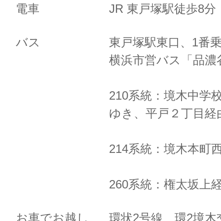
電車
JR 東戸塚駅徒歩8
バス
東戸塚駅東口、1番
横浜市営バス「品濃
210系統：境木中学
ゆき、
平戸２丁目経
214系統：境木本町
260系統：権太坂上
お車でお越し
環状2号線 環2境木