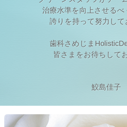
治療水準を向上させるべ
誇りを持って努力して
歯科さめじまHolisticDen
皆さまをお待ちして
鮫島佳子